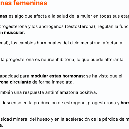
onas femeninas
inas
es algo que afecta a la salud de la mujer en todas sus eta
progesterona y los andrógenos (testosterona), regulan la func
ón muscular
.
al), los cambios hormonales del ciclo menstrual afectan al
 la progesterona es neuroinhibitoria, lo que puede alterar la
 capacidad para
modular estas hormonas
: se ha visto que el
rona circulante
de forma inmediata.
ambién una respuesta antiinflamatoria positiva.
un descenso en la producción de estrógeno, progesterona y
hor
nsidad mineral del hueso y en la aceleración de la pérdida de 
a.