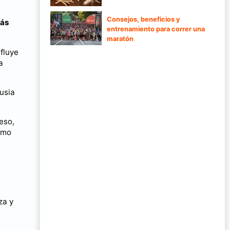
Consejos, beneficios y
más
entrenamiento para correr una
maratón
fluye
a
usia
eso,
omo
za y