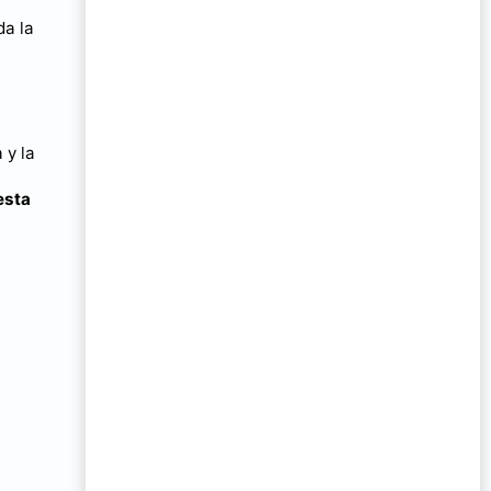
da la
 y la
esta