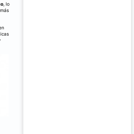
co
, lo
e más
en
icas
y