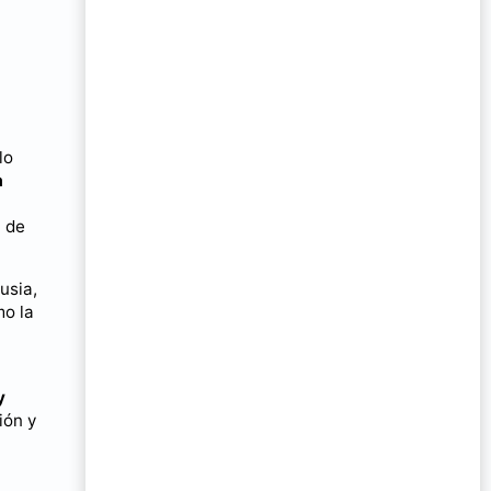
lo
a
a de
usia,
mo la
y
ión y
a