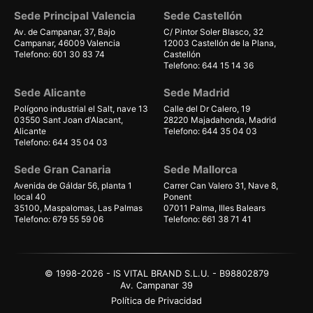
Sede Principal Valencia
Sede Castellón
Av. de Campanar, 37, Bajo
C/ Pintor Soler Blasco, 32
Campanar, 46009 Valencia
12003 Castellón de la Plana,
Telefono: 601 30 83 74
Castellón
Telefono: 644 15 14 36
Sede Alicante
Sede Madrid
Polígono industrial el Salt, nave 13
Calle del Dr Calero, 19
03550 Sant Joan d'Alacant,
28220 Majadahonda, Madrid
Alicante
Telefono: 644 35 04 03
Telefono: 644 35 04 03
Sede Gran Canaria
Sede Mallorca
Avenida de Gáldar 56, planta 1
Carrer Can Valero 31, Nave 8,
local 40
Ponent
35100, Maspalomas, Las Palmas
07011 Palma, Illes Balears
Telefono: 679 55 59 06
Telefono: 661 38 71 41
© 1998-2026 - IS VITAL BRAND S.L.U. - B98802879
Av. Campanar 39
Política de Privacidad