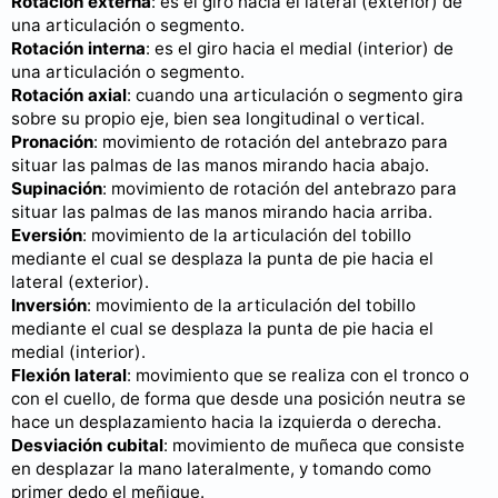
Rotación externa
: es el giro hacia el lateral (exterior) de
una articulación o segmento.
Rotación interna
: es el giro hacia el medial (interior) de
una articulación o segmento.
Rotación axial
: cuando una articulación o segmento gira
sobre su propio eje, bien sea longitudinal o vertical.
Pronación
: movimiento de rotación del antebrazo para
situar las palmas de las manos mirando hacia abajo.
Supinación
: movimiento de rotación del antebrazo para
situar las palmas de las manos mirando hacia arriba.
Eversión
: movimiento de la articulación del tobillo
mediante el cual se desplaza la punta de pie hacia el
lateral (exterior).
Inversión
: movimiento de la articulación del tobillo
mediante el cual se desplaza la punta de pie hacia el
medial (interior).
Flexión lateral
: movimiento que se realiza con el tronco o
con el cuello, de forma que desde una posición neutra se
hace un desplazamiento hacia la izquierda o derecha.
Desviación cubital
: movimiento de muñeca que consiste
en desplazar la mano lateralmente, y tomando como
primer dedo el meñique.