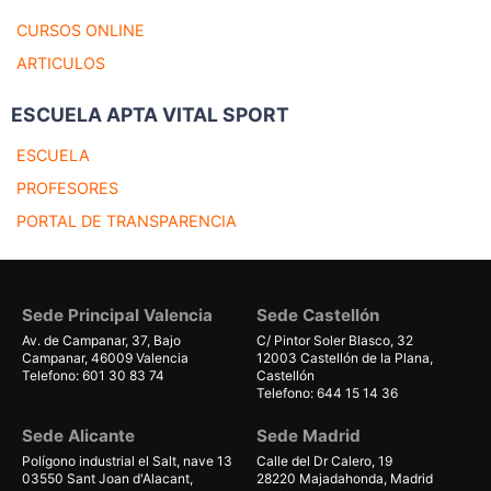
CURSOS ONLINE
ARTICULOS
ESCUELA APTA VITAL SPORT
ESCUELA
PROFESORES
PORTAL DE TRANSPARENCIA
Sede Principal Valencia
Sede Castellón
Av. de Campanar, 37, Bajo
C/ Pintor Soler Blasco, 32
Campanar, 46009 Valencia
12003 Castellón de la Plana,
Telefono: 601 30 83 74
Castellón
Telefono: 644 15 14 36
Sede Alicante
Sede Madrid
Polígono industrial el Salt, nave 13
Calle del Dr Calero, 19
03550 Sant Joan d'Alacant,
28220 Majadahonda, Madrid