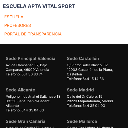
ESCUELA APTA VITAL SPORT
ESCUELA
PROFESORES
PORTAL DE TRANSPARENCIA
Sede Principal Valencia
Sede Castellón
Av. de Campanar, 37, Bajo
C/ Pintor Soler Blasco, 32
Campanar, 46009 Valencia
12003 Castellón de la Plana,
Telefono: 601 30 83 74
Castellón
Telefono: 644 15 14 36
Sede Alicante
Sede Madrid
Polígono industrial el Salt, nave 13
Calle del Dr Calero, 19
03550 Sant Joan d'Alacant,
28220 Majadahonda, Madrid
Alicante
Telefono: 644 35 04 03
Telefono: 644 35 04 03
Sede Gran Canaria
Sede Mallorca
Avenida de Gáldar 56, planta 1
Carrer Can Valero 31, Nave 8,