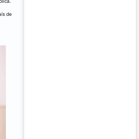
lica.
aís de