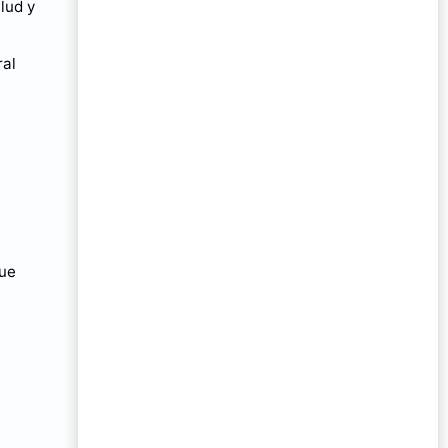
lud y
al
que
.