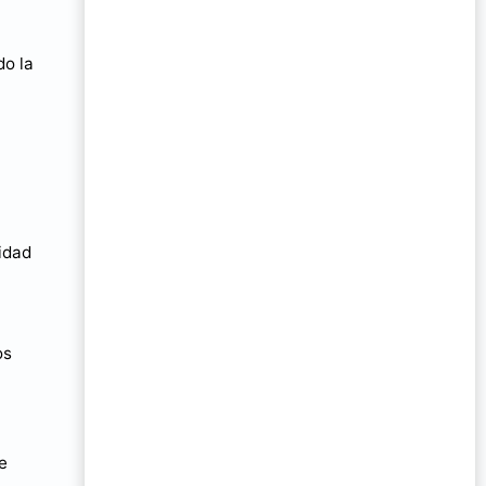
do la
tidad
os
e