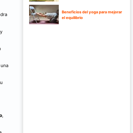
Beneficios del yoga para mejorar
edra
el equilibrio
 y
n
 una
su
o
,
a