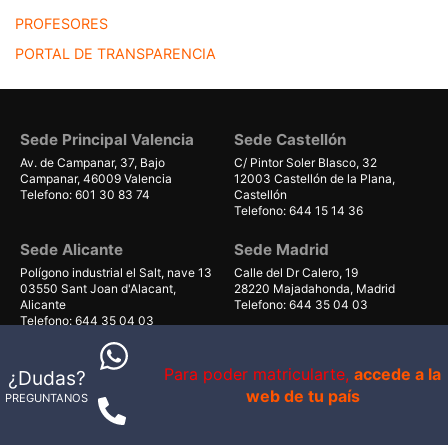
PROFESORES
PORTAL DE TRANSPARENCIA
Sede Principal Valencia
Sede Castellón
Av. de Campanar, 37, Bajo
C/ Pintor Soler Blasco, 32
Campanar, 46009 Valencia
12003 Castellón de la Plana,
Telefono: 601 30 83 74
Castellón
Telefono: 644 15 14 36
Sede Alicante
Sede Madrid
Polígono industrial el Salt, nave 13
Calle del Dr Calero, 19
03550 Sant Joan d'Alacant,
28220 Majadahonda, Madrid
Alicante
Telefono: 644 35 04 03
Telefono: 644 35 04 03
Sede Gran Canaria
Sede Mallorca
Para poder matricularte,
accede a la
¿Dudas?
Avenida de Gáldar 56, planta 1
Carrer Can Valero 31, Nave 8,
web de tu país
PREGUNTANOS
local 40
Ponent
35100, Maspalomas, Las Palmas
07011 Palma, Illes Balears
Telefono: 679 55 59 06
Telefono: 661 38 71 41