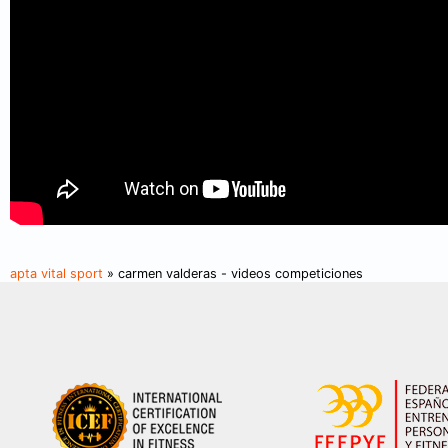
apta vital sport
» carmen valderas - videos competiciones