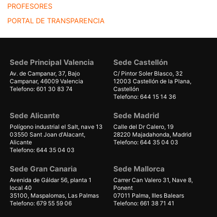
PROFESORES
PORTAL DE TRANSPARENCIA
Sede Principal Valencia
Sede Castellón
Av. de Campanar, 37, Bajo
C/ Pintor Soler Blasco, 32
Campanar, 46009 Valencia
12003 Castellón de la Plana,
Telefono: 601 30 83 74
Castellón
Telefono: 644 15 14 36
Sede Alicante
Sede Madrid
Polígono industrial el Salt, nave 13
Calle del Dr Calero, 19
03550 Sant Joan d'Alacant,
28220 Majadahonda, Madrid
Alicante
Telefono: 644 35 04 03
Telefono: 644 35 04 03
Sede Gran Canaria
Sede Mallorca
Avenida de Gáldar 56, planta 1
Carrer Can Valero 31, Nave 8,
local 40
Ponent
35100, Maspalomas, Las Palmas
07011 Palma, Illes Balears
Telefono: 679 55 59 06
Telefono: 661 38 71 41