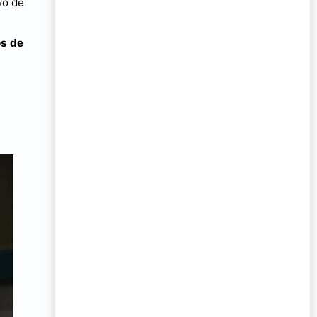
vo de
os de