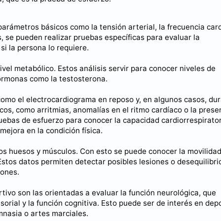
arámetros básicos como la tensión arterial, la frecuencia car
, se pueden realizar pruebas específicas para evaluar la
 si la persona lo requiere.
ivel metabólico. Estos análisis servir para conocer niveles de
hormonas como la testosterona.
como el electrocardiograma en reposo y, en algunos casos, du
acos, como arritmias, anomalías en el ritmo cardíaco o la prese
ebas de esfuerzo para conocer la capacidad cardiorrespirator
 mejora en la condición física.
 los huesos y músculos. Con esto se puede conocer la movilida
o. Estos datos permiten detectar posibles lesiones o desequilibri
iones.
ivo son las orientadas a evaluar la función neurológica, que
nsorial y la función cognitiva. Esto puede ser de interés en dep
mnasia o artes marciales.