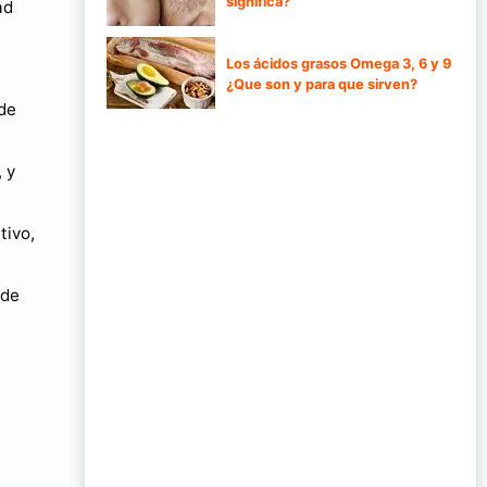
significa?
ad
Los ácidos grasos Omega 3, 6 y 9
¿Que son y para que sirven?
nde
 y
tivo,
ede