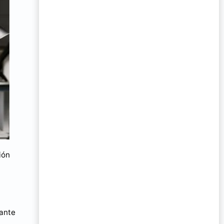
ión
lante