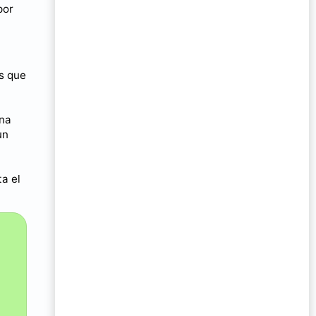
por
s que
ona
un
a el