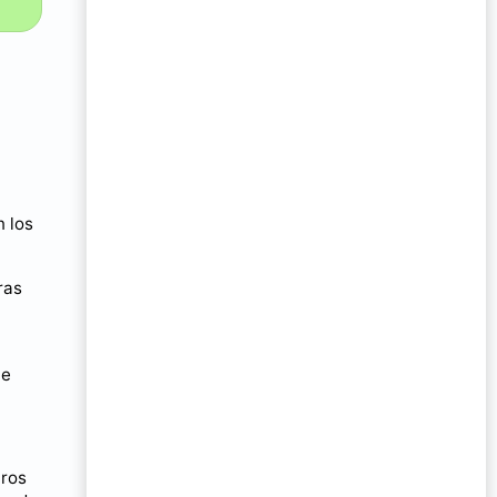
n los
ras
ue
tros