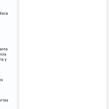
díaca
rante
ncia
ia y
d
os
ortes